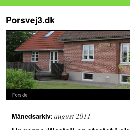
Hop
til
Porsvej3.dk
indhold
Forside
august 2011
Månedsarkiv: