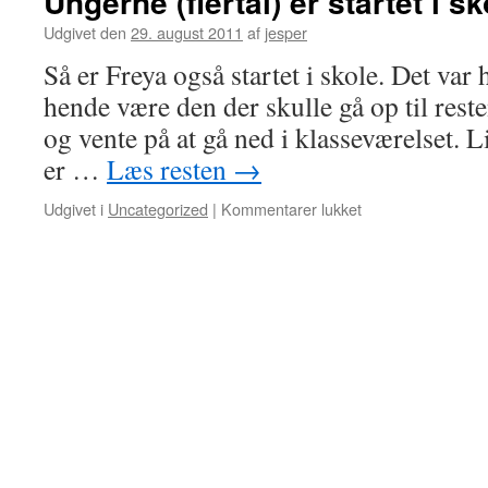
Ungerne (flertal) er startet i s
Udgivet den
29. august 2011
af
jesper
Så er Freya også startet i skole. Det var 
hende være den der skulle gå op til reste
og vente på at gå ned i klasseværelset. 
er …
Læs resten
→
til
Udgivet i
Uncategorized
|
Kommentarer lukket
Ungerne
(flertal)
er
startet
i
skole
igen