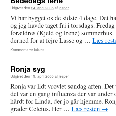
Bededags ferie
Udgivet den
24. april 2005
af
jesper
Vi har hygget os de sidste 4 dage. Det h
og jeg havde taget fri i torsdags. Fredag
forældres (Kjeld og Irene) sommerhus. 
derned for at fejre Lasse og …
Læs res
til
Kommentarer lukket
Bededags
ferie
Ronja syg
Udgivet den
19. april 2005
af
jesper
Ronja var lidt vrøvlet søndag aften. Det
det var en gang influenza der var under o
hårdt for Linda, der jo går hjemme. Ron
grader Celcius. Her …
Læs resten
→