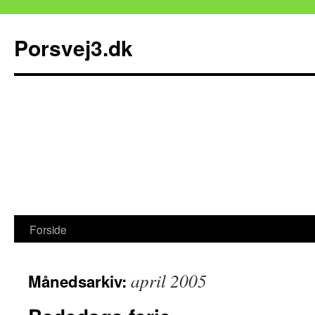
Porsvej3.dk
Hop
Forside
til
april 2005
Månedsarkiv:
indhold