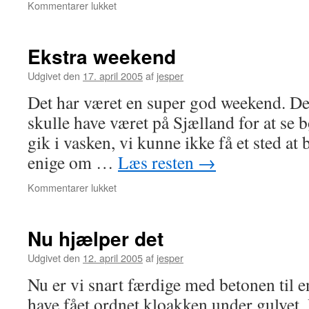
til
Kommentarer lukket
Ronja
syg
Ekstra weekend
Udgivet den
17. april 2005
af
jesper
Det har været en super god weekend. De
skulle have været på Sjælland for at se 
gik i vasken, vi kunne ikke få et sted at 
enige om …
Læs resten
→
til
Kommentarer lukket
Ekstra
weekend
Nu hjælper det
Udgivet den
12. april 2005
af
jesper
Nu er vi snart færdige med betonen til en
have fået ordnet kloakken under gulvet. D