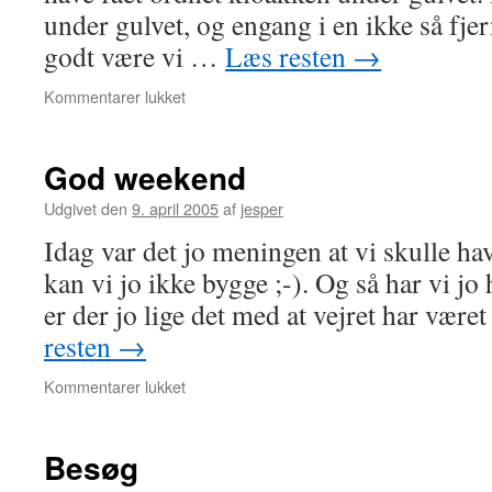
under gulvet, og engang i en ikke så fje
godt være vi …
Læs resten
→
til
Kommentarer lukket
Nu
hjælper
det
God weekend
Udgivet den
9. april 2005
af
jesper
Idag var det jo meningen at vi skulle ha
kan vi jo ikke bygge ;-). Og så har vi jo
er der jo lige det med at vejret har væ
resten
→
til
Kommentarer lukket
God
weekend
Besøg